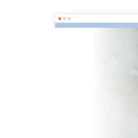
La Légende de La Loutre, la passion Labrador