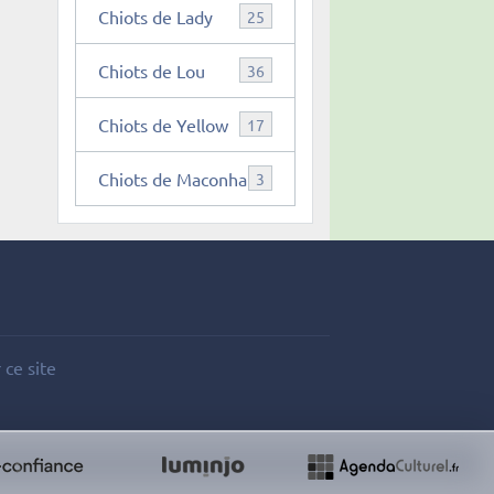
Chiots de Lady
25
Chiots de Lou
36
Chiots de Yellow
17
Chiots de Maconha
3
 ce site