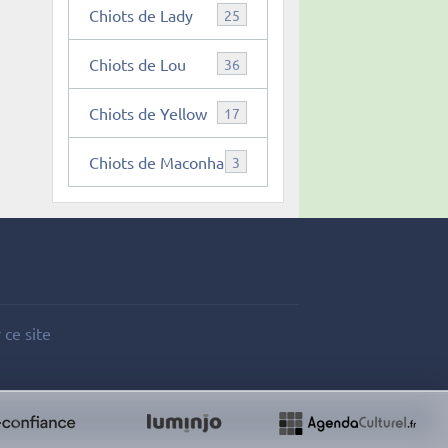
Chiots de Lady
25
Chiots de Lou
36
Chiots de Yellow
17
Chiots de Maconha
3
 ce site