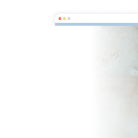
La Légende de La Loutre, la passion Labrador