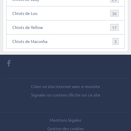
Chiots de Lou
36
Chiots de Yellow
17
Chiots de Maconha
3
Créer un site internet avec e-monsite
Signaler un contenu illicite sur ce site
Mentions légales
Gestion des cookies