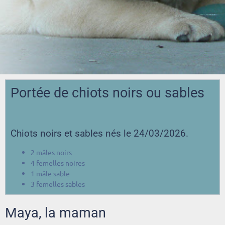
Portée de chiots noirs ou sables
Chiots noirs et sables nés le 24/03/2026.
2 mâles noirs
4 femelles noires
1 mâle sable
3 femelles sables
Maya, la maman