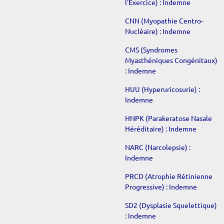
l'Exercice) : Indemne
CNN (Myopathie Centro-
Nucléaire) : Indemne
CMS (Syndromes
Myasthéniques Congénitaux)
:
Indemne
HUU (Hyperuricosurie) :
Indemne
HNPK (Parakeratose Nasale
Héréditaire) :
Indemne
NARC (Narcolepsie) :
Indemne
PRCD (Atrophie Rétinienne
Progressive) :
Indemne
SD2 (Dysplasie Squelettique)
:
Indemne