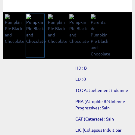
HD : B
ED : 0
TO : Actuellement indemne
PRA (Atrophie Rétinienne
Progressive) : Sain
CAT (Catarate) :
Sain
EIC (Collapsus Induit par