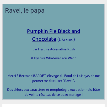
Ravel, le papa
Pumpkin Pie Black and
Chocolate
(Ukraine)
par Hyspire Adrenaline Rush
& Hyspire Whatever You Want
Merci à Bertrand BARDET, élevage du Fond de La Noye,
de me
permettre d'utiliser "Ravel".
Des chiots aux caractères et morphologie exceptionnels, hâte
de voir le résultat de ce beau mariage !